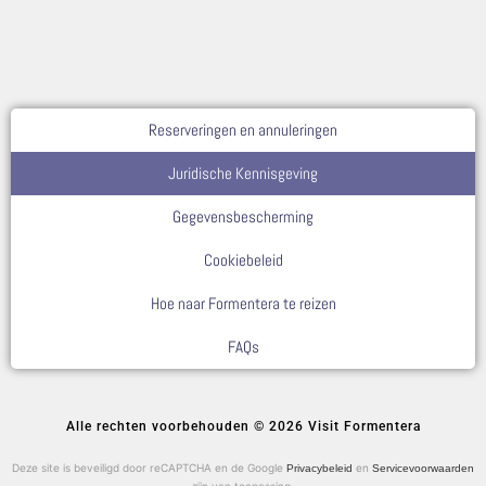
Reserveringen en annuleringen
Juridische Kennisgeving
Gegevensbescherming
Cookiebeleid
Hoe naar Formentera te reizen
FAQs
Alle rechten voorbehouden © 2026 Visit Formentera
Deze site is beveiligd door reCAPTCHA en de Google
en
Privacybeleid
Servicevoorwaarden
zijn van toepassing.