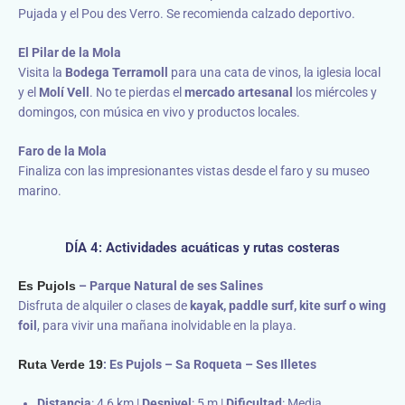
Pujada y el Pou des Verro. Se recomienda calzado deportivo.
El Pilar de la Mola
Visita la
Bodega Terramoll
para una cata de vinos, la iglesia local
y el
Molí Vell
. No te pierdas el
mercado artesanal
los miércoles y
domingos, con música en vivo y productos locales.
Faro de la Mola
Finaliza con las impresionantes vistas desde el faro y su museo
marino.
DÍA 4: Actividades acuáticas y rutas costeras
Es Pujols
– Parque Natural de ses Salines
Disfruta de alquiler o clases de
kayak, paddle surf, kite surf o wing
foil
, para vivir una mañana inolvidable en la playa.
Ruta Verde 19
: Es Pujols – Sa Roqueta – Ses Illetes
Distancia
: 4,6 km |
Desnivel
: 5 m |
Dificultad
: Media