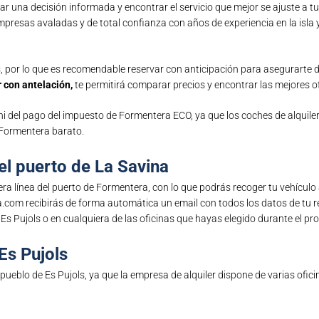
mar una decisión informada y encontrar el servicio que mejor se ajuste a t
resas avaladas y de total confianza con años de experiencia en la isla y
 por lo que es recomendable reservar con anticipación para asegurarte dis
 con antelación,
te permitirá comparar precios y encontrar las mejores of
 ni del pago del impuesto de Formentera ECO, ya que los coches de alquile
e Formentera barato.
 el puerto de La Savina
ra línea del puerto de Formentera, con lo que podrás recoger tu vehículo 
a.com recibirás de forma automática un email con todos los datos de tu r
 Es Pujols o en cualquiera de las oficinas que hayas elegido durante el pro
Es Pujols
 pueblo de Es Pujols, ya que la empresa de alquiler dispone de varias ofici