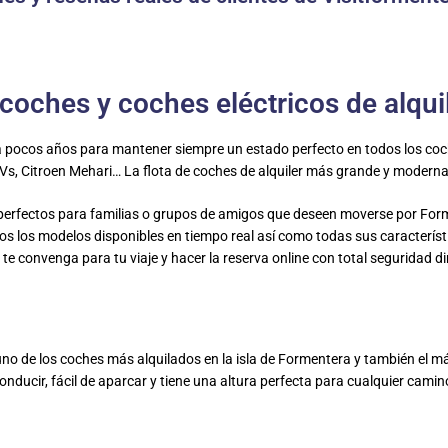
 coches y coches eléctricos de alqu
pocos años para mantener siempre un estado perfecto en todos los coch
UVs, Citroen Mehari… La flota de coches de alquiler más grande y moderna
perfectos para familias o grupos de amigos que deseen moverse por Form
s los modelos disponibles en tiempo real así como todas sus característi
e convenga para tu viaje y hacer la reserva online con total seguridad d
o de los coches más alquilados en la isla de Formentera y también el 
onducir, fácil de aparcar y tiene una altura perfecta para cualquier cam