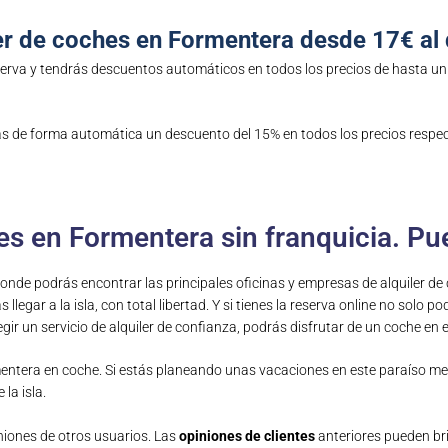
er de coches en Formentera desde 17€ al 
serva y tendrás descuentos automáticos en todos los precios de hasta un
s de forma automática un descuento del 15% en todos los precios respecto
es en Formentera sin franquicia. Pu
lí donde podrás encontrar las principales oficinas y empresas de alquiler 
egar a la isla, con total libertad. Y si tienes la reserva online no solo 
elegir un servicio de alquiler de confianza, podrás disfrutar de un coche en
rmentera en coche. Si estás planeando unas vacaciones en este paraíso me
la isla.
niones de otros usuarios. Las
opiniones de clientes
anteriores pueden brin