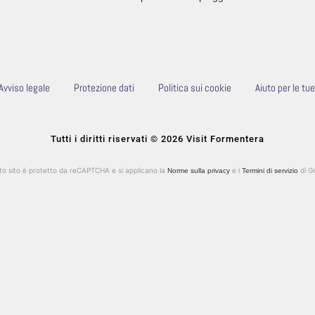
Avviso legale
Protezione dati
Politica sui cookie
Aiuto per le tu
Tutti i diritti riservati © 2026 Visit Formentera
o sito è protetto da reCAPTCHA e si applicano la
e i
di G
Norme sulla privacy
Termini di servizio