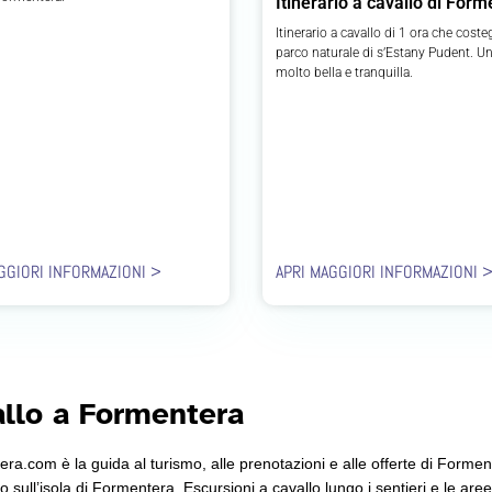
Itinerario a cavallo di For
Itinerario a cavallo di 1 ora che costeg
parco naturale di s’Estany Pudent. U
molto bella e tranquilla.
GGIORI INFORMAZIONI >
APRI MAGGIORI INFORMAZIONI 
allo a Formentera
ra.com è la guida al turismo, alle prenotazioni e alle offerte di Formen
ull’isola di Formentera. Escursioni a cavallo lungo i sentieri e le aree 