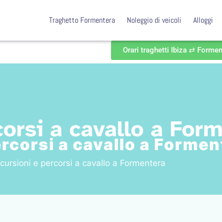
Traghetto Formentera
Noleggio di veicoli
Alloggi
Orari traghetti Ibiza ⇄ Forme
corsi a cavallo a For
rcorsi a cavallo a Formen
cursioni e percorsi a cavallo a Formentera