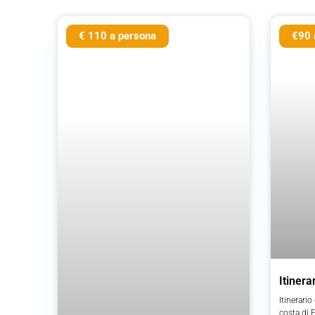
€ 110 a persona
€90 
Itinera
Itinerario
costa di 