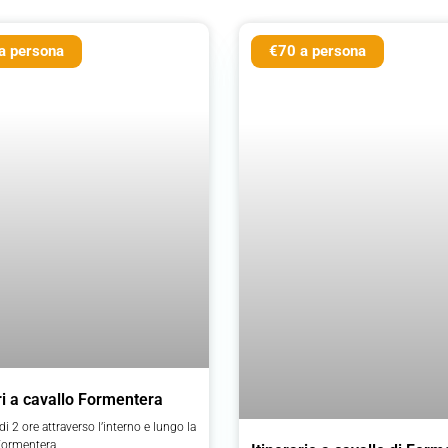
a persona
€70 a persona
ri a cavallo Formentera
 di 2 ore attraverso l’interno e lungo la
Formentera.