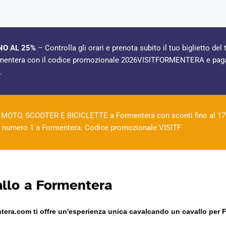
NO AL 25%
– Controlla gli orari e prenota subito il tuo biglietto del 
rmentera con il codice promozionale 2026VISITFORMENTERA e paga
.
MOTO, SCOOTER E BICICLETTE a Formentera con sconti fino al 17
te numero 1 a Formentera. Codice promozionale VISITF
allo a Formentera
ntera.com ti offre un'esperienza unica cavalcando un cavallo per