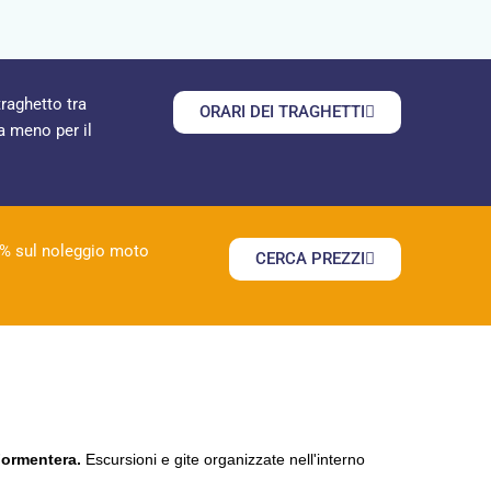
traghetto tra
ORARI DEI TRAGHETTI
 meno per il
% sul noleggio moto
CERCA PREZZI
 Formentera.
Escursioni e gite organizzate nell'interno