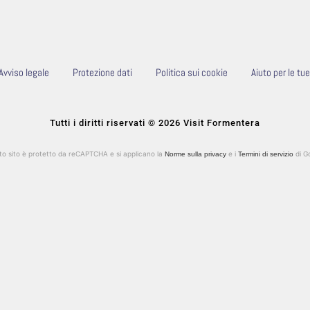
Avviso legale
Protezione dati
Politica sui cookie
Aiuto per le tu
Tutti i diritti riservati © 2026 Visit Formentera
o sito è protetto da reCAPTCHA e si applicano la
e i
di G
Norme sulla privacy
Termini di servizio