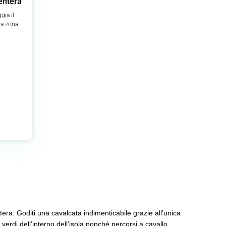
mentera
gia il
na zona
>
tera. Goditi una cavalcata indimenticabile grazie all’unica
verdi dell’interno dell’isola nonché percorsi a cavallo