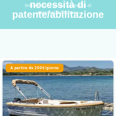
necessità di
Imbarcazioni senza necessità di
patente/abilitazione
patente/abilitazione
A partire da 250€/giorno