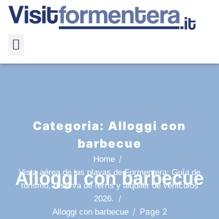
Categoria:
Alloggi con
barbecue
Home
Vista aérea de las playas de Formentera: Guía de
Alloggi con barbecue
turismo, reserva de ferris y alquiler de vehículos
2026.
Page 2
Alloggi con barbecue