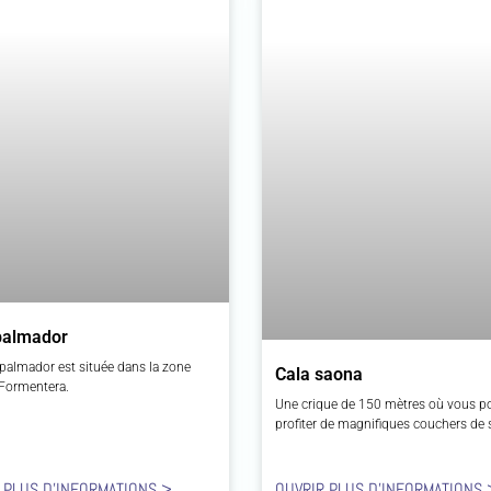
palmador
Espalmador est située dans la zone
Cala saona
Formentera.
Une crique de 150 mètres où vous p
profiter de magnifiques couchers de s
 PLUS D'INFORMATIONS >
OUVRIR PLUS D'INFORMATIONS 