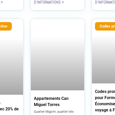
 >
D'INFORMATIONS >
D'INFORMAT
tion
Codes pr
Codes pro
pour Forme
Appartements Can
à
Économisez
Miguel Torres
ec 20% de
voyage à 
Quartier Migjorn, quartier très