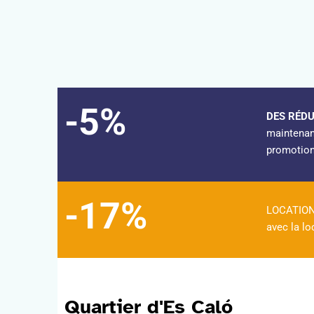
-5%
DES RÉDU
maintenant
promotion
-17%
LOCATION 
avec la l
Quartier d'Es Caló