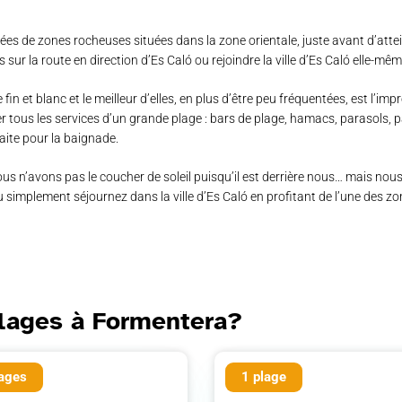
es de zones rocheuses situées dans la zone orientale, juste avant d’atteind
sur la route en direction d’Es Caló ou rejoindre la ville d’Es Caló elle-mê
fin et blanc et le meilleur d’elles, en plus d’être peu fréquentées, est l
r tous les services d’un grande plage : bars de plage, hamacs, parasols,
faite pour la baignade.
s n’avons pas le coucher de soleil puisqu’il est derrière nous… mais nou
mplement séjournez dans la ville d’Es Caló en profitant de l’une des zones 
plages à Formentera?
lages
1 plage