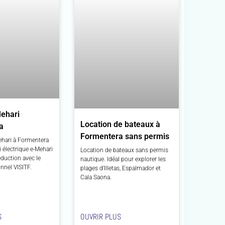
ehari
Location de bateaux à
a
Formentera sans permis
ehari à Formentera
i électrique e-Mehari
Location de bateaux sans permis
duction avec le
nautique. Idéal pour explorer les
nnel VISITF.
plages d’Illetas, Espalmador et
Cala Saona.
S
OUVRIR PLUS