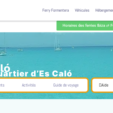
Ferry Formentera
Véhicules
Hébergeme
Horaires des ferries Ibiza ⇄ 
ló
artier d’Es Caló
Quartier d’Es Caló
lages de Formentera
nts
Activités
Guide de voyage
Aide