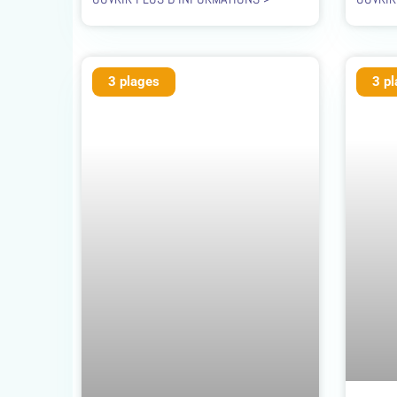
3 plages
3 p