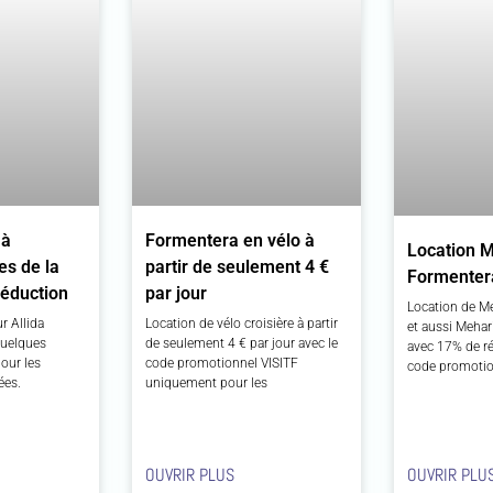
 à
Formentera en vélo à
Location M
es de la
partir de seulement 4 €
Formenter
réduction
par jour
Location de M
r Allida
Location de vélo croisière à partir
et aussi Mehar
quelques
de seulement 4 € par jour avec le
avec 17% de ré
our les
code promotionnel VISITF
code promotio
ées.
uniquement pour les
OUVRIR PLUS
OUVRIR PLU