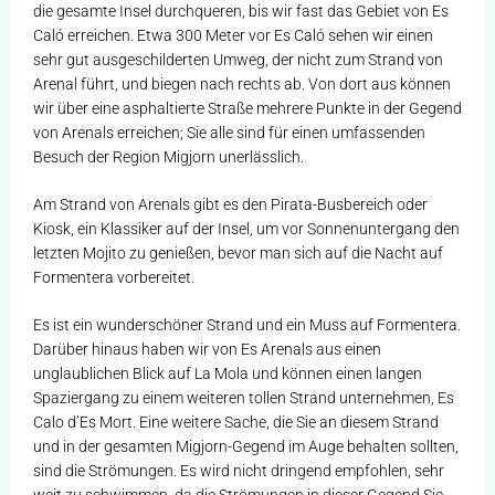
die gesamte Insel durchqueren, bis wir fast das Gebiet von Es
Caló erreichen. Etwa 300 Meter vor Es Caló sehen wir einen
sehr gut ausgeschilderten Umweg, der nicht zum Strand von
Arenal führt, und biegen nach rechts ab. Von dort aus können
wir über eine asphaltierte Straße mehrere Punkte in der Gegend
von Arenals erreichen; Sie alle sind für einen umfassenden
Besuch der Region Migjorn unerlässlich.
Am Strand von Arenals gibt es den Pirata-Busbereich oder
Kiosk, ein Klassiker auf der Insel, um vor Sonnenuntergang den
letzten Mojito zu genießen, bevor man sich auf die Nacht auf
Formentera vorbereitet.
Es ist ein wunderschöner Strand und ein Muss auf Formentera.
Darüber hinaus haben wir von Es Arenals aus einen
unglaublichen Blick auf La Mola und können einen langen
Spaziergang zu einem weiteren tollen Strand unternehmen, Es
Calo d’Es Mort. Eine weitere Sache, die Sie an diesem Strand
und in der gesamten Migjorn-Gegend im Auge behalten sollten,
sind die Strömungen. Es wird nicht dringend empfohlen, sehr
weit zu schwimmen, da die Strömungen in dieser Gegend Sie