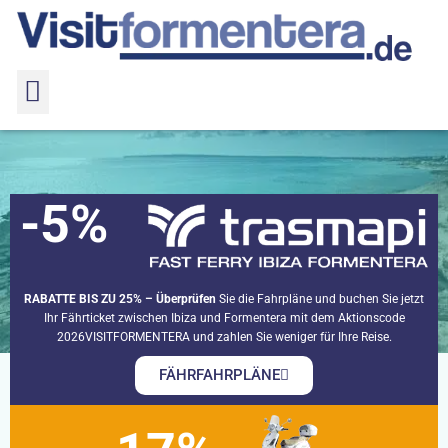
-5%
Migjorn-Strände
Migjorn-Strände
Home
Strände auf Formentera
RABATTE BIS ZU 25% – Überprüfen
Sie die Fahrpläne und buchen Sie jetzt
Ihr Fährticket zwischen Ibiza und Formentera mit dem Aktionscode
2026VISITFORMENTERA und zahlen Sie weniger für Ihre Reise.
FÄHRFAHRPLÄNE