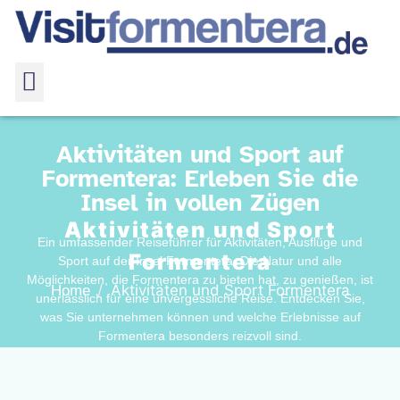
Aktivitäten und Sport auf
Formentera: Erleben Sie die
Insel in vollen Zügen
Aktivitäten und Sport
Ein umfassender Reiseführer für Aktivitäten, Ausflüge und
Formentera
Sport auf der Insel Formentera. Die Natur und alle
Möglichkeiten, die Formentera zu bieten hat, zu genießen, ist
Aktivitäten und Sport Formentera
Home
unerlässlich für eine unvergessliche Reise. Entdecken Sie,
was Sie unternehmen können und welche Erlebnisse auf
Formentera besonders reizvoll sind.