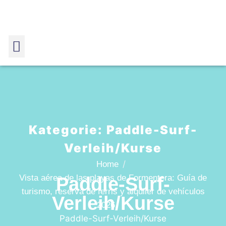
Kategorie:
Paddle-Surf-
Verleih/Kurse
Home
Vista aérea de las playas de Formentera: Guía de
Paddle-Surf-
turismo, reserva de ferris y alquiler de vehículos
Verleih/Kurse
2026.
Paddle-Surf-Verleih/Kurse