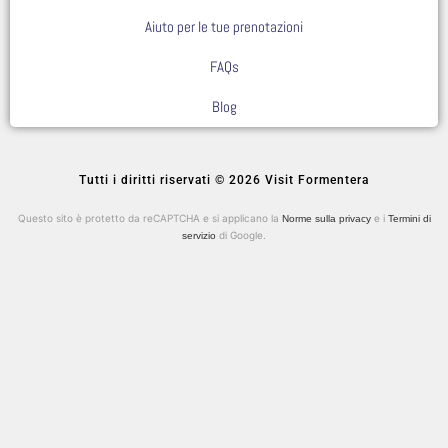
Aiuto per le tue prenotazioni
FAQs
Blog
Tutti i diritti riservati © 2026 Visit Formentera
Questo sito è protetto da reCAPTCHA e si applicano la
e i
Norme sulla privacy
Termini di
di Google.
servizio