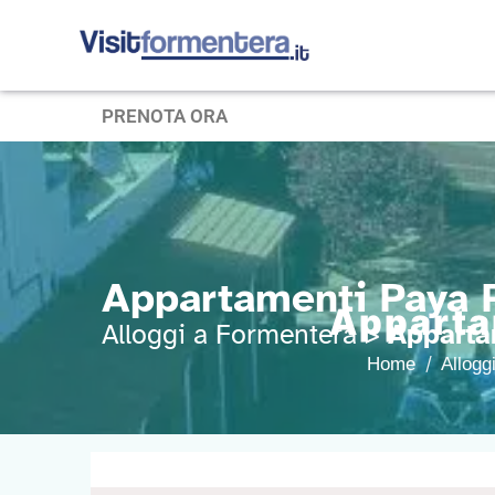
PRENOTA ORA
Appartamenti Paya P
Apparta
Alloggi a Formentera >
Apparta
Home
Allogg