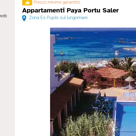
Prezzo minimo garantito.
Appartamenti Paya Portu Saler
 web
Zona Es Pujols sul lungomare.