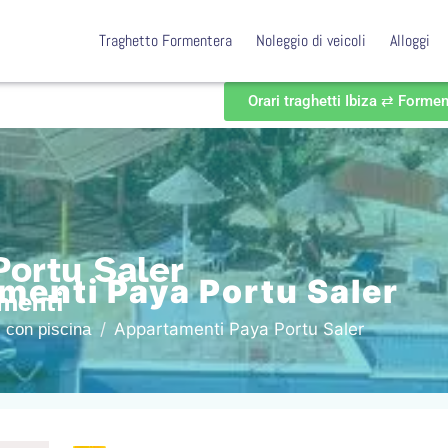
Traghetto Formentera
Noleggio di veicoli
Alloggi
Orari traghetti Ibiza ⇄ Forme
ortu Saler
menti Paya Portu Saler
menti
Appartamenti Paya Portu Saler
i con piscina