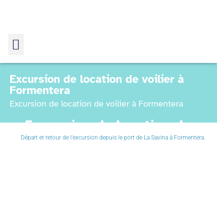
Excursion de location de voilier à
Formentera
Excursion de location de voilier à Formentera
Excursion de location de
Départ et retour de l'excursion depuis le port de La Savina à Formentera.
voilier à Formentera
Home
Excursion de location de voilier à Formentera