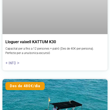
Lloguer vaixell KATTUM K30
Capacitat per a fins a 12 persones + patró (Des de 40€ per persona).
Perfecte per a una bonica excursió
+ INFO >
Des de 480€/dia