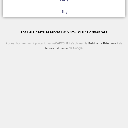
Blog
Tots els drets reservats © 2026 Visit Formentera
Aquest lloc web està protegit per reCAPTCHA i s'apliquen la
i els
Política de Privadesa
de Google.
Termes del Servei