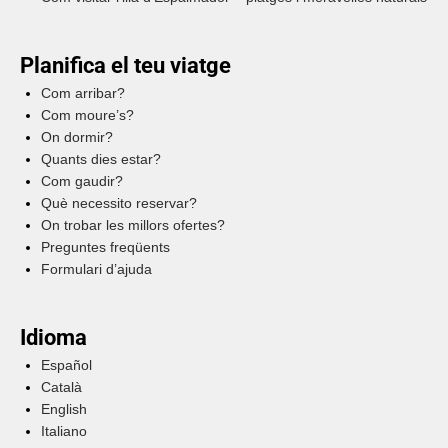
Planifica el teu viatge
Com arribar?
Com moure’s?
On dormir?
Quants dies estar?
Com gaudir?
Què necessito reservar?
On trobar les millors ofertes?
Preguntes freqüents
Formulari d’ajuda
Idioma
Español
Català
English
Italiano