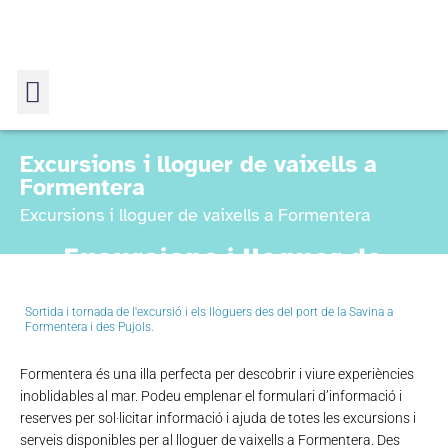
Excursions i lloguer de vaixells a
Formentera
Excursions i lloguer de vaixells a Formentera
Excursions i lloguer de
vaixells a Formentera
Sortida i tornada de l'excursió i els lloguers des del port de la Savina a
Home
Formentera i des Pujols.
Excursions i lloguer de vaixells a Formentera
Formentera és una illa perfecta per descobrir i viure experiències
inoblidables al mar. Podeu emplenar el formulari d’informació i
reserves per sol·licitar informació i ajuda de totes les excursions i
serveis disponibles per al lloguer de vaixells a Formentera. Des