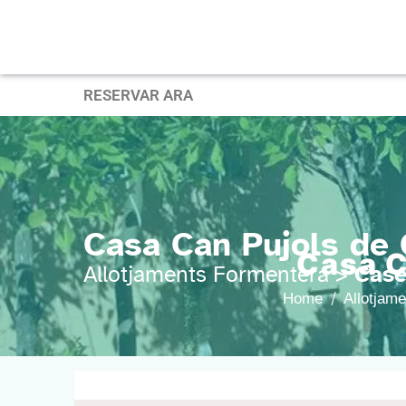
RESERVAR ARA
Casa Can Pujols de 
Casa C
Allotjaments Formentera >
Case
Home
Allotjam