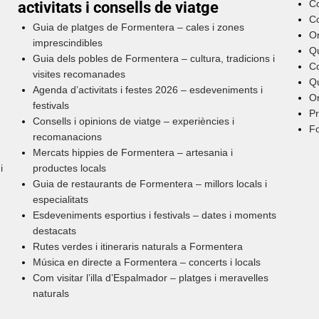
Co
activitats i consells de viatge
C
Guia de platges de Formentera – cales i zones
O
imprescindibles
Qu
Guia dels pobles de Formentera – cultura, tradicions i
C
visites recomanades
Qu
Agenda d’activitats i festes 2026 – esdeveniments i
On
festivals
Pr
Consells i opinions de viatge – experiències i
Fo
recomanacions
Mercats hippies de Formentera – artesania i
i
productes locals
Guia de restaurants de Formentera – millors locals i
especialitats
Esdeveniments esportius i festivals – dates i moments
destacats
Rutes verdes i itineraris naturals a Formentera
Música en directe a Formentera – concerts i locals
Com visitar l’illa d’Espalmador – platges i meravelles
naturals