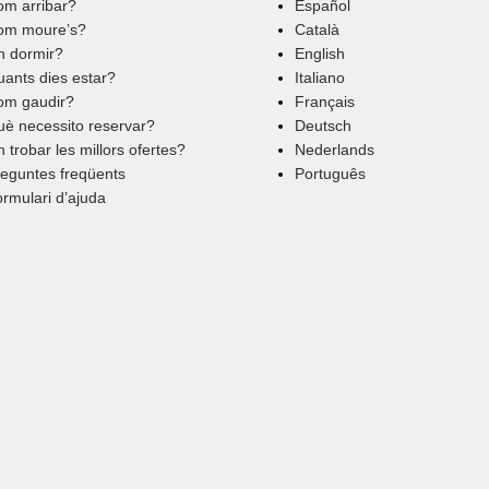
m arribar?
Español
om moure’s?
Català
n dormir?
English
ants dies estar?
Italiano
om gaudir?
Français
è necessito reservar?
Deutsch
 trobar les millors ofertes?
Nederlands
eguntes freqüents
Português
rmulari d’ajuda