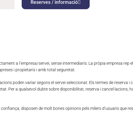
Reserves / informació
rectament a l’empresa/servei, sense intermediaris. La pròpia empresa rep e
reses i propietaris i amb total seguretat.
l·lacions poden variar segons el servei seleccionat. Els termes de reserva
retat. Per a qualsevol dubte sobre disponibilitat, reserva i cancel·lacions
l confiança, disposen de molt bones opinions pels milers d’usuaris que re