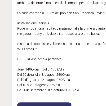
amb una decoració molt senzilla i còmoda per a familiars o g
La casa es troba a 1,5 km del poble de San Francisco Javier i
Instal·lacions i serveis:
Podem trobar una habitació matrimonial a la primera planta
menjador + bany amb dutxa i terrasses a la planta baixa.
Disposa de tots els serveis necessaris per a una estada perfect
WI-FI gratuïta.
PREUS (Casa per a 4 persones):
Juny 140€/dia – Juliol 170€/dia
Del 29 de juliol al 8 d’agost 250€/dia
Del 9 d’agost al 12 d’agost 280€/dia
Del 13 al 31 d’agost 250€/dia
De l´1 de setembre al 8 d´octubre 150€/dia