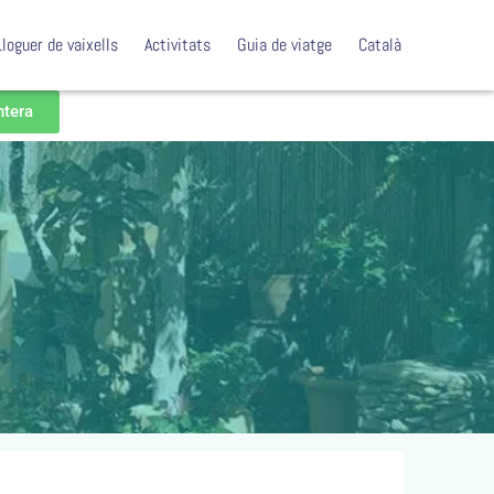
Lloguer de vaixells
Activitats
Guia de viatge
Català
ntera