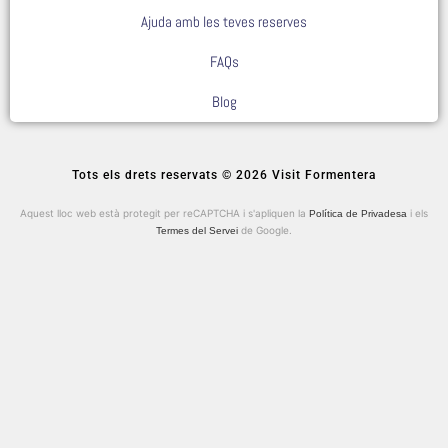
Ajuda amb les teves reserves
FAQs
Blog
Tots els drets reservats © 2026 Visit Formentera
Aquest lloc web està protegit per reCAPTCHA i s'apliquen la
i els
Política de Privadesa
de Google.
Termes del Servei